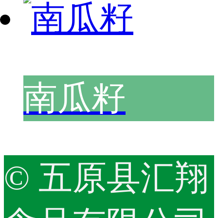
南瓜籽
© 五原县汇翔